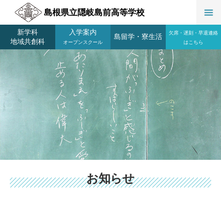
島根県立隠岐島前高等学校
新学科
入学案内
欠席・遅刻・早退連絡
島留学
・
寮生活
地域共創科
オープンスクール
はこちら
お知らせ