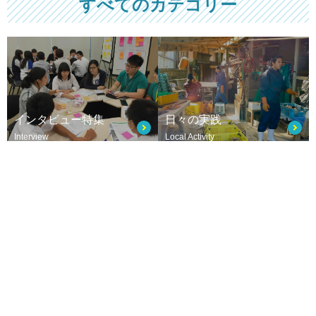
すべてのカテゴリー
インタビュー特集
日々の実践
Interview
Local Activity
部活動
校長室より
Club Activity
from Principal