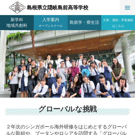
島根県立隠岐島前高等学校
新学科
入学案内
欠席・遅刻・早退連絡
島留学
・
寮生活
地域共創科
オープンスクール
はこちら
グローバルな挑戦
２年次のシンガポール海外研修をはじめとするグローバ
ルな取組や、ブータンやロシアを訪問する「グローバル