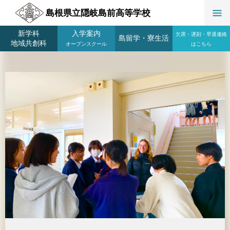
島根県立隠岐島前高等学校
新学科
入学案内
欠席・遅刻・早退連絡
島留学
・
寮生活
地域共創科
オープンスクール
はこちら