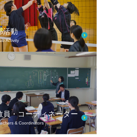
部活動
ub Activity
教員・コーディネーター
achers & Coordinators