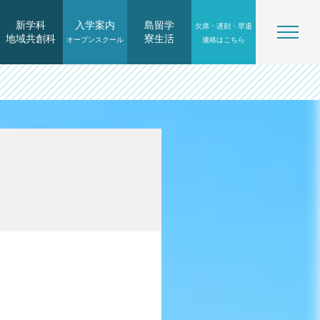
新学科
入学案内
島留学
欠席・遅刻・早退
地域共創科
寮生活
オープンスクール
連絡はこちら