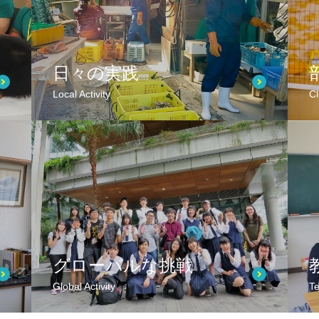
日々の実践
Local Activity
Cl
グローバルな挑戦
Global Activity
Te