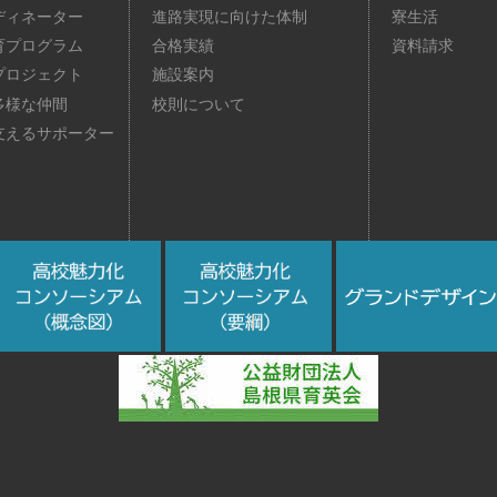
ディネーター
進路実現に向けた体制
寮生活
育プログラム
合格実績
資料請求
プロジェクト
施設案内
多様な仲間
校則について
支えるサポーター