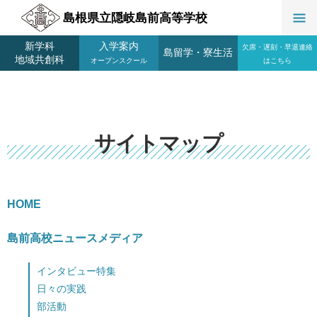
島根県立隠岐島前高等学校
新学科
入学案内
欠席・遅刻・早退連絡
島留学
・
寮生活
地域共創科
オープンスクール
はこちら
サイトマップ
HOME
島前高校ニュースメディア
インタビュー特集
日々の実践
部活動