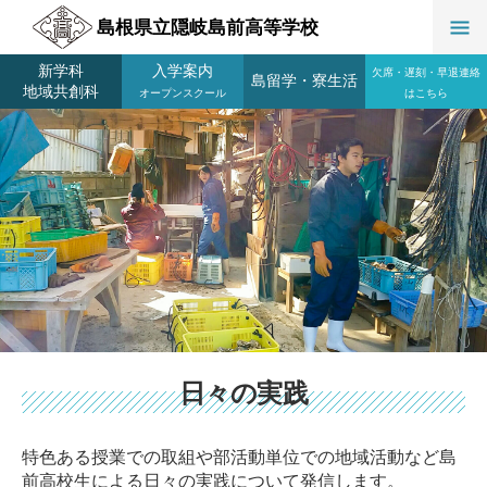
島根県立隠岐島前高等学校
新学科
入学案内
欠席・遅刻・早退連絡
島留学
・
寮生活
地域共創科
オープンスクール
はこちら
日々の実践
特色ある授業での取組や部活動単位での地域活動など島
前高校生による日々の実践について発信します。