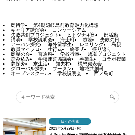
島留学
第4期隠岐島前教育魅力化構想
キャリア講演会
コンソーシアム
失敗共創プロジェクト
ヒトツナギ部
部活動
講演
学校説明会
海士町
越境
失敗の日
アーバン探究
海外留学生
レスリング
島親
教員マイプロ
壮行式
終業式
振り返り
島親の会
普通科
学校行事
越境プロジェクト
踏み込み
学校運営協議会
卒業生
コラボ授業
夢探究
寮生活
知夫村
構想発表会
グローバル探究
ブータン
地域共創科
オープンスクール
学校説明会
西ノ島町
Search
for:
日々の実践
2023年5月29日 (月)