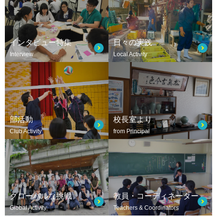
インタビュー特集
日々の実践
Interview
Local Activity
部活動
校長室より
Club Activity
from Principal
グローバルな挑戦
教員・コーディネーター
Global Activity
Teachers & Coordinators