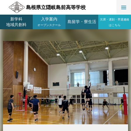
島根県立隠岐島前高等学校
新学科
入学案内
欠席・遅刻・早退連絡
島留学
・
寮生活
地域共創科
オープンスクール
はこちら