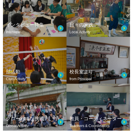
インタビュー特集
日々の実践
Interview
Local Activity
部活動
校長室より
Club Activity
from Principal
グローバルな挑戦
教員・コーディネーター
Global Activity
Teachers & Coordinators