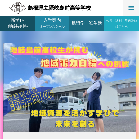
島根県立隠岐島前高等学校
新学科
入学案内
欠席・遅刻・早退連絡
島留学
・
寮生活
地域共創科
オープンスクール
はこちら