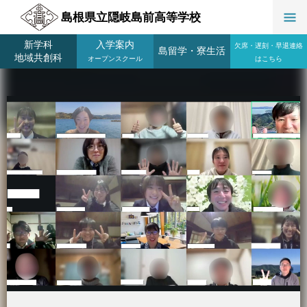
島根県立隠岐島前高等学校
新学科
入学案内
欠席・遅刻・早退連絡
島留学
・
寮生活
地域共創科
オープンスクール
はこちら