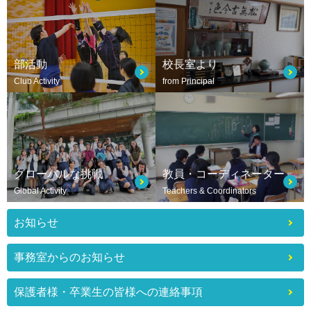
部活動
校長室より
Club Activity
from Principal
グローバルな挑戦
教員・コーディネーター
Global Activity
Teachers & Coordinators
お知らせ
事務室からのお知らせ
保護者様・卒業生の皆様への連絡事項