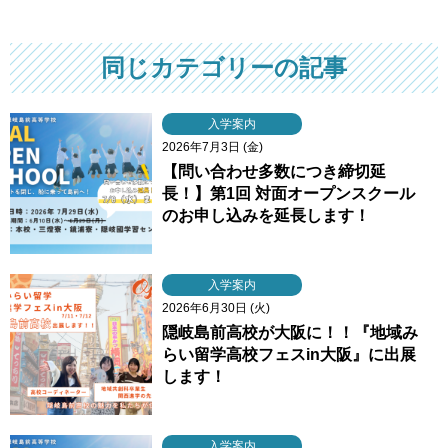
同じカテゴリーの記事
入学案内
2026年7月3日 (金)
【問い合わせ多数につき締切延
長！】第1回 対面オープンスクール
のお申し込みを延長します！
入学案内
2026年6月30日 (火)
隠岐島前高校が大阪に！！『地域み
らい留学高校フェスin大阪』に出展
します！
入学案内