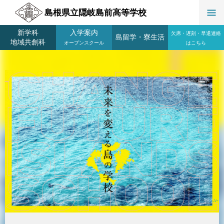
島根県立隠岐島前高等学校
新学科
入学案内
欠席・遅刻・早退連絡
島留学
・
寮生活
地域共創科
オープンスクール
はこちら