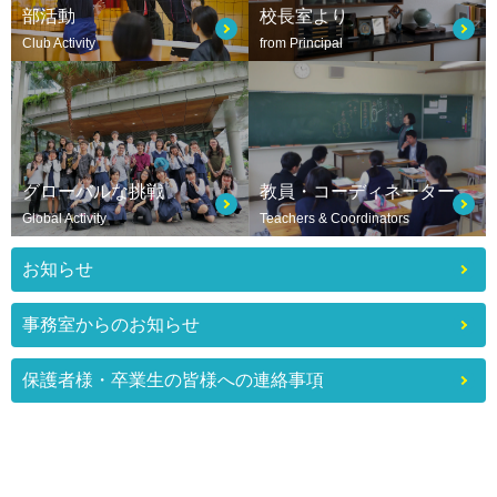
部活動
校長室より
Club Activity
from Principal
グローバルな挑戦
教員・コーディネーター
Global Activity
Teachers & Coordinators
お知らせ
事務室からのお知らせ
保護者様・卒業生の皆様への連絡事項