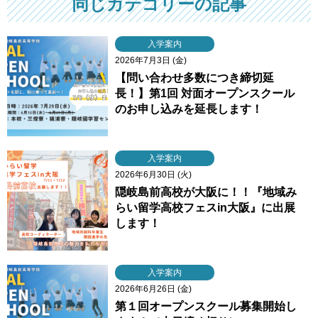
同じカテゴリーの記事
入学案内
2026年7月3日 (金)
【問い合わせ多数につき締切延
長！】第1回 対面オープンスクール
のお申し込みを延長します！
入学案内
2026年6月30日 (火)
隠岐島前高校が大阪に！！『地域み
らい留学高校フェスin大阪』に出展
します！
入学案内
2026年6月26日 (金)
第１回オープンスクール募集開始し