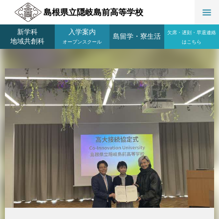
島根県立隠岐島前高等学校
新学科
入学案内
欠席・遅刻・早退連絡
島留学
・
寮生活
地域共創科
オープンスクール
はこちら