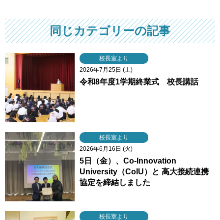
同じカテゴリーの記事
校長室より
2026年7月25日 (土)
令和8年度1学期終業式 校長講話
校長室より
2026年6月16日 (火)
5日（金）、Co-Innovation
University（CoIU）と 高大接続連携
協定を締結しました
校長室より