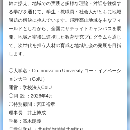
軸に据え、地域での実践と多様な理論・対話を往復す
る学びを通じて、学生・教職員・社会人がともに地域
課題の解決に挑んでいます。飛騨高山地域を主なフィ
ールドとしながら、全国にサテライトキャンパスを展
開。地域と密接に連携した教育研究プログラムを通じ
て、次世代を担う人材の育成と地域社会の発展を目指
します。
◯大学名：Co-Innovation University コー・イノベーシ
ョン大学（CoIU）
運営：学校法人CoIU
◯開 設 ：2026年4月
◯特別顧問：宮田裕章
理事長：井上博成
学長：髙木朗義
◯学部学科 ：共創学部地域共創学科