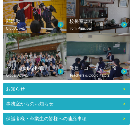
部活動
校長室より
Club Activity
from Principal
グローバルな挑戦
教員・コーディネーター
Global Activity
Teachers & Coordinators
お知らせ
事務室からのお知らせ
保護者様・卒業生の皆様への連絡事項