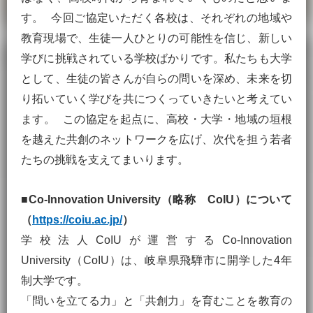
す。 今回ご協定いただく各校は、それぞれの地域や
教育現場で、生徒一人ひとりの可能性を信じ、新しい
学びに挑戦されている学校ばかりです。私たちも大学
として、生徒の皆さんが自らの問いを深め、未来を切
り拓いていく学びを共につくっていきたいと考えてい
ます。 この協定を起点に、高校・大学・地域の垣根
を越えた共創のネットワークを広げ、次代を担う若者
たちの挑戦を支えてまいります。
■
Co-Innovation University
（略称 CoIU）について
（
https://coiu.ac.jp/
）
学校法人CoIUが運営するCo-Innovation
University（CoIU）は、岐阜県飛騨市に開学した4年
制大学です。
「問いを立てる力」と「共創力」を育むことを教育の