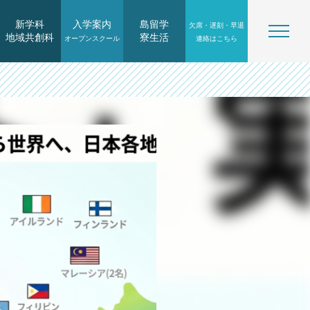
新学科
入学案内
島留学
欠席・遅刻・早退
地域共創科
寮生活
オープンスクール
連絡はこちら