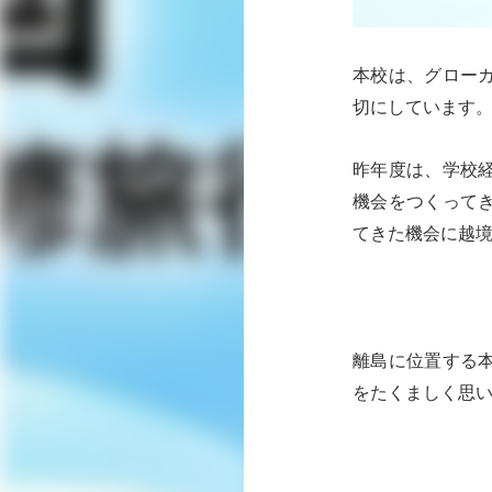
本校は、グロー
切にしています
昨年度は、学校
機会をつくって
てきた機会に越
離島に位置する
をたくましく思