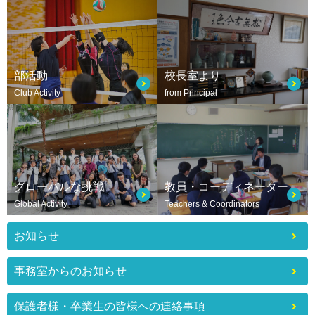
部活動
校長室より
Club Activity
from Principal
グローバルな挑戦
教員・コーディネーター
Global Activity
Teachers & Coordinators
お知らせ
事務室からのお知らせ
保護者様・卒業生の皆様への連絡事項