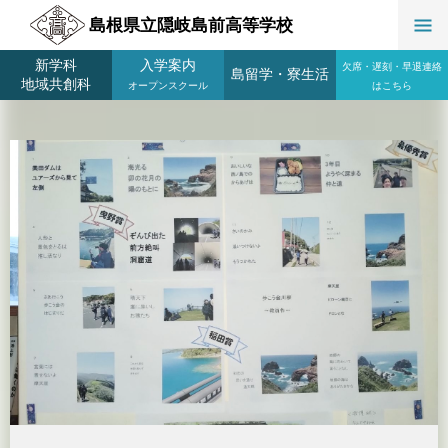
島根県立隠岐島前高等学校
新学科
入学案内
欠席・遅刻・早退連絡
島留学
・
寮生活
地域共創科
オープンスクール
はこちら