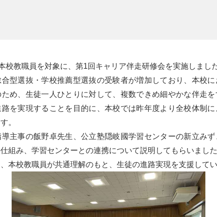
、本校教職員を対象に、第1回キャリア伴走研修会を実施しまし
総合型選抜・学校推薦型選抜の受験者が増加しており、本校に
のため、生徒一人ひとりに対して、複数できめ細やかな伴走を
進路を実現することを目的に、本校では昨年度より全校体制に
ます。
指導主事の飯野卓先生、公立塾隠岐國学習センターの新立みず
の仕組み、学習センターとの連携について説明してもらいまし
て、本校教職員が共通理解のもと、生徒の進路実現を支援して