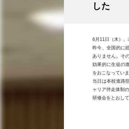
した
6月11日（木）
昨今、全国的に
ありません。そ
効果的に生徒の
をおこなってい
当日は本校進路
ャリア伴走体制
研修会をとおし