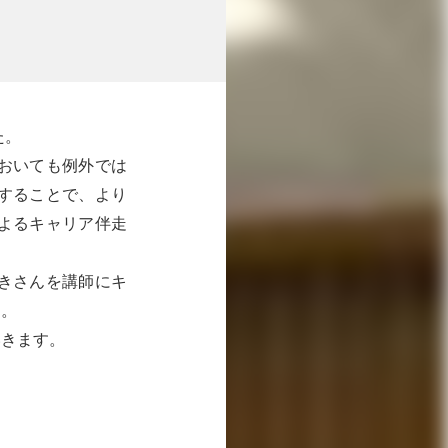
た。
おいても例外では
することで、より
よるキャリア伴走
きさんを講師にキ
た。
いきます。