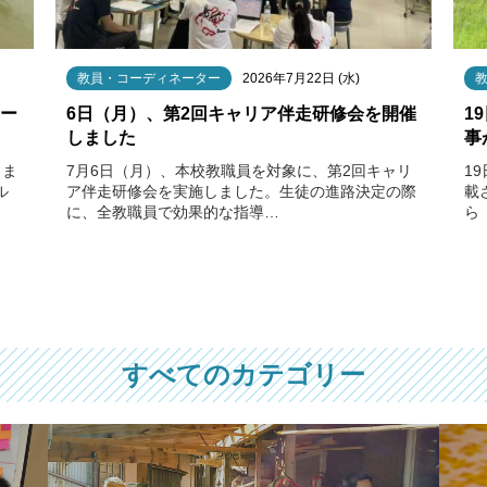
教員・コーディネーター
2026年7月22日 (水)
クー
6日（月）、第2回キャリア伴走研修会を開催
1
しました
事
りま
7月6日（月）、本校教職員を対象に、第2回キャリ
1
ル
ア伴走研修会を実施しました。生徒の進路決定の際
載
に、全教職員で効果的な指導…
ら
すべてのカテゴリー