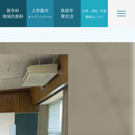
新学科
入学案内
島留学
欠席・遅刻・早退
地域共創科
寮生活
オープンスクール
連絡はこちら