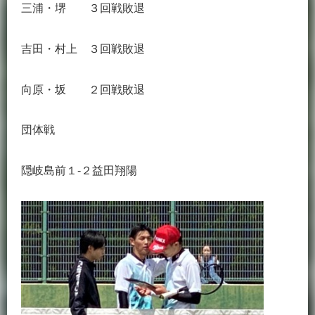
三浦・堺 ３回戦敗退
吉田・村上 ３回戦敗退
向原・坂 ２回戦敗退
団体戦
隠岐島前１‐２益田翔陽