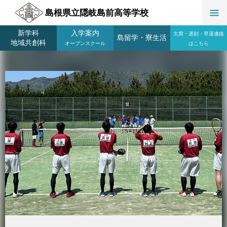
島根県立隠岐島前高等学校
新学科
入学案内
欠席・遅刻・早退連絡
島留学
・
寮生活
地域共創科
オープンスクール
はこちら