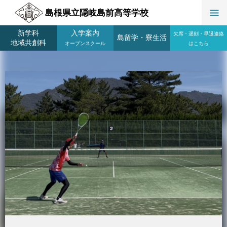
島根県立隠岐島前高等学校
新学科
入学案内
欠席・遅刻・早退連絡
島留学
・
寮生活
地域共創科
オープンスクール
はこちら