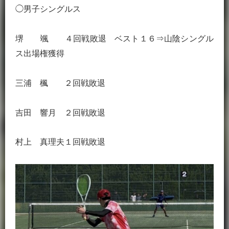
◯男子シングルス
堺 颯 ４回戦敗退 ベスト１６⇒山陰シングル
ス出場権獲得
三浦 楓 ２回戦敗退
吉田 響月 ２回戦敗退
村上 真理夫１回戦敗退