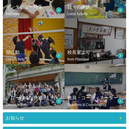
インタビュー特集
日々の実践
Interview
Local Activity
部活動
校長室より
Club Activity
from Principal
グローバルな挑戦
教員・コーディネーター
Global Activity
Teachers & Coordinators
お知らせ