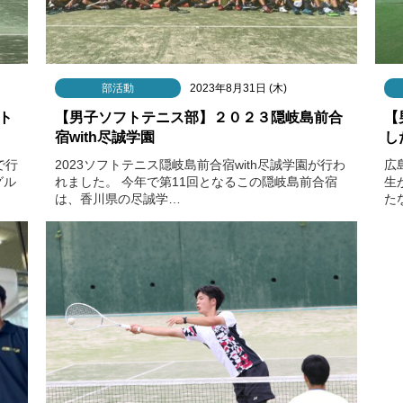
部活動
2023年8月31日 (木)
ト
【男子ソフトテニス部】２０２３隠岐島前合
【
宿with尽誠学園
し
で行
2023ソフトテニス隠岐島前合宿with尽誠学園が行わ
広
グル
れました。 今年で第11回となるこの隠岐島前合宿
生
は、香川県の尽誠学…
た