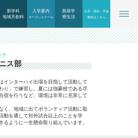
新学科
入学案内
島留学
欠席・遅刻・早退
地域共創科
寮生活
オープンスクール
連絡はこちら
ィア
ニス部
はインターハイ出場を目指して活動して
わり」で練習し、夏には強豪校である尽
合宿を行うなど、環境は非常に充実して
なく、地域に出てボランティア活動に取
活動を通して対外試合以上のことを学
きるように一生懸命取り組んでいます。