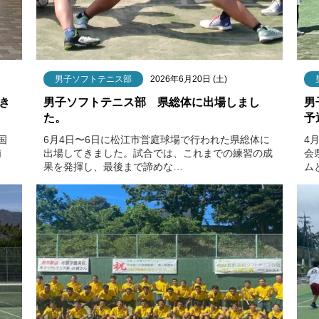
男子ソフトテニス部
2026年6月20日 (土)
き
男子ソフトテニス部 県総体に出場しまし
男
た。
予
国
6月4日〜6日に松江市営庭球場で行われた県総体に
4
浦
出場してきました。試合では、これまでの練習の成
会
果を発揮し、最後まで諦めな…
ム