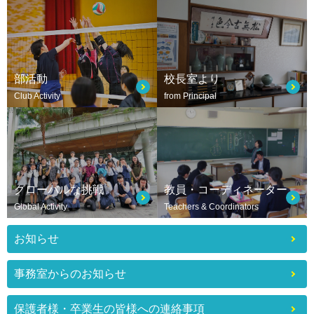
部活動
校長室より
Club Activity
from Principal
グローバルな挑戦
教員・コーディネーター
Global Activity
Teachers & Coordinators
お知らせ
事務室からのお知らせ
保護者様・卒業生の皆様への連絡事項