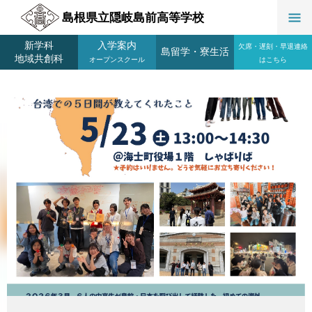
島根県立隠岐島前高等学校
新学科
入学案内
欠席・遅刻・早退連絡
島留学
・
寮生活
地域共創科
オープンスクール
はこちら