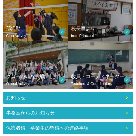
部活動
校長室より
Club Activity
from Principal
グローバルな挑戦
教員・コーディネーター
Global Activity
Teachers & Coordinators
お知らせ
事務室からのお知らせ
保護者様・卒業生の皆様への連絡事項