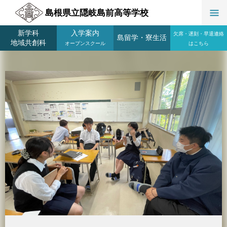
島根県立隠岐島前高等学校
新学科
入学案内
欠席・遅刻・早退連絡
島留学
・
寮生活
地域共創科
オープンスクール
はこちら