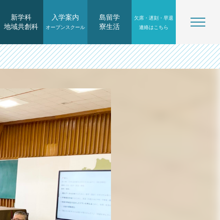
新学科
入学案内
島留学
欠席・遅刻・早退
地域共創科
寮生活
オープンスクール
連絡はこちら