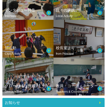
インタビュー特集
日々の実践
Interview
Local Activity
部活動
校長室より
Club Activity
from Principal
グローバルな挑戦
教員・コーディネーター
Global Activity
Teachers & Coordinators
お知らせ