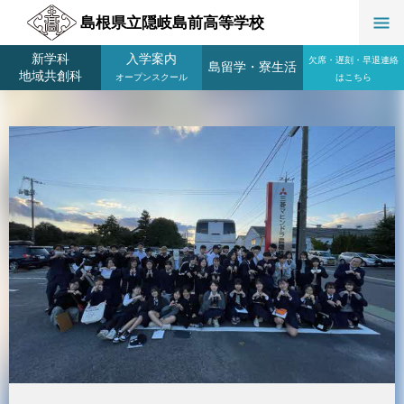
島根県立隠岐島前高等学校
新学科
入学案内
欠席・遅刻・早退連絡
島留学
・
寮生活
地域共創科
オープンスクール
はこちら