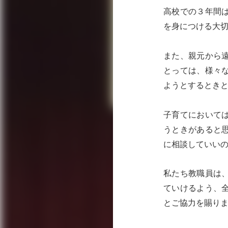
高校での３年間
を身につける大
また、親元から
とっては、様々
ようとするとき
子育てにおいて
うときがあると
に相談していい
私たち教職員は
ていけるよう、
とご協力を賜り