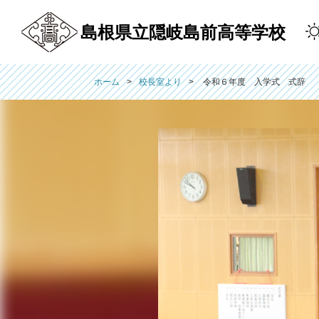
島根県立隠岐島前高等学校
ホーム
校長室より
令和６年度 入学式 式辞