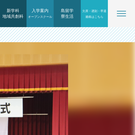
新学科
入学案内
島留学
欠席・遅刻・早退
地域共創科
寮生活
オープンスクール
連絡はこちら