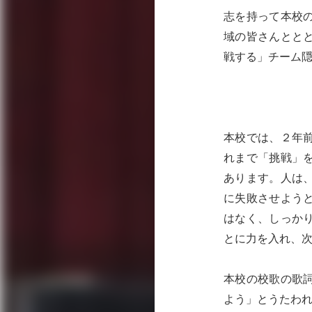
志を持って本校
域の皆さんとと
戦する」チーム
本校では、２年
れまで「挑戦」
あります。人は
に失敗させよう
はなく、しっか
とに力を入れ、
本校の校歌の歌
よう」とうたわ