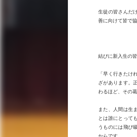
生徒の皆さんだ
善に向けて皆で
結びに新入生の
「早く行きたけ
ざがあります。
わるほど、その
また、人間は生
とは誰にとって
うものには飛び
からです。