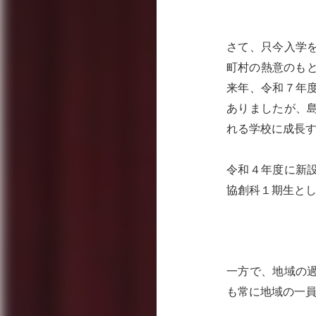
さて、只今入学
町村の熱意のもと
来年、令和７年
ありましたが、
れる学校に成長
令和４年度に新
協創科１期生と
一方で、地域の
も常に地域の一