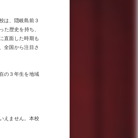
校は、隠岐島前３
なった歴史を持ち、
に直面した時期も
、全国から注目さ
在の３年生を地域
いえません。本校