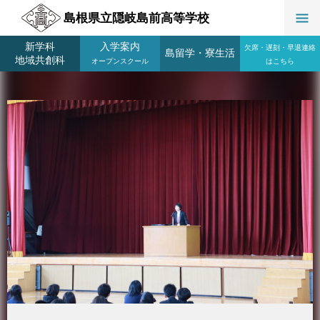
島根県立隠岐島前高等学校
新学科
入学案内
欠席・遅刻・早退連絡
島留学
・
寮生活
地域共創科
オープンスクール
はこちら