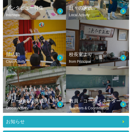
インタビュー特集
日々の実践
Interview
Local Activity
部活動
校長室より
Club Activity
from Principal
グローバルな挑戦
教員・コーディネーター
Global Activity
Teachers & Coordinators
お知らせ