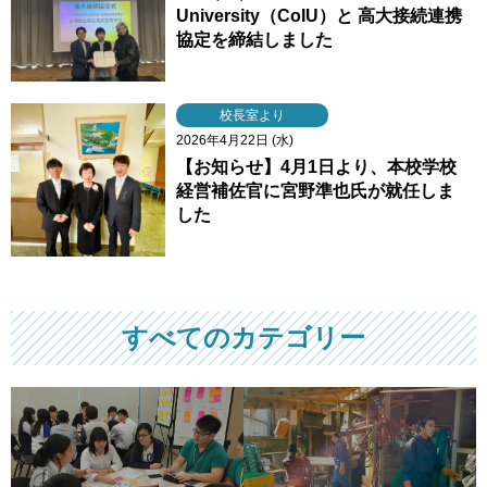
University（CoIU）と 高大接続連携
協定を締結しました
校長室より
2026年4月22日 (水)
【お知らせ】4月1日より、本校学校
経営補佐官に宮野準也氏が就任しま
した
すべてのカテゴリー